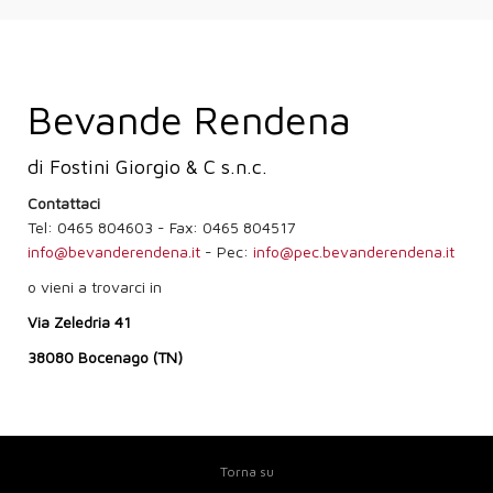
Bevande Rendena
di Fostini Giorgio & C s.n.c.
Contattaci
Tel: 0465 804603 - Fax: 0465 804517
info@bevanderendena.it
- Pec:
info@pec.bevanderendena.it
o vieni a trovarci in
Via Zeledria 41
38080 Bocenago (TN)
Torna su