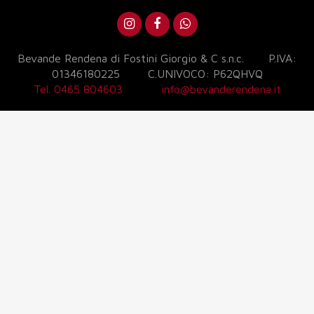
Bevande Rendena di Fostini Giorgio & C s.n.c. P.IVA:
01346180225 C.UNIVOCO: P62QHVQ
Tel. 0465 804603
info@bevanderendena.it